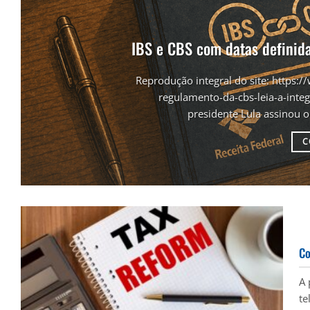
IBS e CBS com datas definida
Reprodução integral do site: https:/
regulamento-da-cbs-leia-a-in
presidente Lula assinou o
C
Co
A 
te