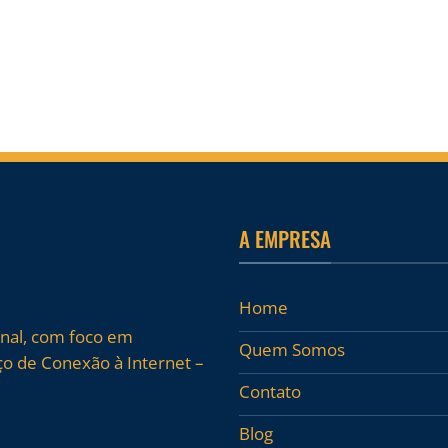
A EMPRESA
Home
onal, com foco em
Quem Somos
o de Conexão à Internet –
Contato
Blog