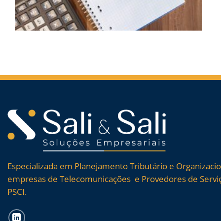
Especializada em Planejamento Tributário e Organizaci
empresas de Telecomunicações e Provedores de Serviç
PSCI.