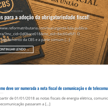
SEM CATEGORIA
s para a adoção da obrigatoriedade fiscal!
/www.reformatributaria.com/iva/urgente-lula-publica-
tegra/?mc_cid=0d0bace018&mc_eid=8ec60af6f1 O
 regulamento da CBS e a parte comum [...]
ONTINUAR LENDO
→
mo deve ser numerada a nota fiscal de comunicação e de telecom
partir de 01/01/2018 as notas fiscais de energia elétrica, comuni
lecomunicação passaram a [...]