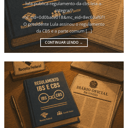
lula-publica-regulamento-da-cbs-leia-a-
integra/?
mc_cid=0d0bace018&mc_eid=8ec60af6f1
O presidente Lula assinou o regulamento
da CBS e a parte comum [...]
CONTINUAR LENDO
→