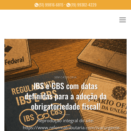
Skip
-
(51) 99816-6815
(19) 99302-4229
to
content
SEM CATEGORIA
IBS e CBS com datas
definidas para a adoção da
obrigatoriedade fiscal!
Reprodução integral do site:
https://www.reformatributaria.com/iva/urgente-