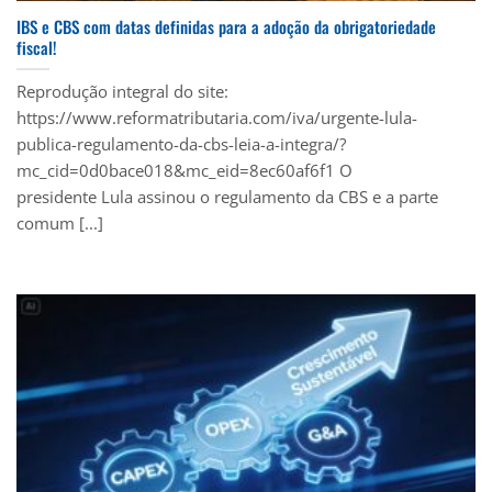
IBS e CBS com datas definidas para a adoção da obrigatoriedade
fiscal!
Reprodução integral do site:
https://www.reformatributaria.com/iva/urgente-lula-
publica-regulamento-da-cbs-leia-a-integra/?
mc_cid=0d0bace018&mc_eid=8ec60af6f1 O
presidente Lula assinou o regulamento da CBS e a parte
comum [...]