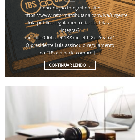
Reprodução integral do site:
https://www.reformatributaria.com/iva/urgente-
lula-publica-regulamento-da-cbs-leia-a-
integra/?
mc_cid=0d0bace018&mc_eid=8ec60af6f1
O presidente Lula assinou o regulamento
da CBS e a parte comum [...]
CONTINUAR LENDO
→