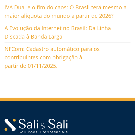
IVA Dual e o fim do caos: O Brasil terá mesmo a
maior alíquota do mundo a partir de 2026?
A Evolução da Internet no Brasil: Da Linha
Discada à Banda Larga
NFCom: Cadastro automático para os
contribuintes com obrigação à
partir de 01/11/2025.