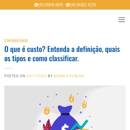
Skip
-
(51) 99816-6815
(19) 99302-4229
to
content
CONTABILIDADE
O que é custo? Entenda a definição, quais
os tipos e como classificar.
POSTED ON
20/11/2023
BY
MONICA FURLAN