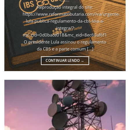
Reprodução integral do site:
https://www.reformatributaria.com/iva/urgente-
lula-publica-regulamento-da-cbs-leia-a-
integra/?
mc_cid=0d0bace018&mc_eid=8ec60af6f1
O presidente Lula assinou o regulamento
da CBS e a parte comum [...]
CONTINUAR LENDO
→