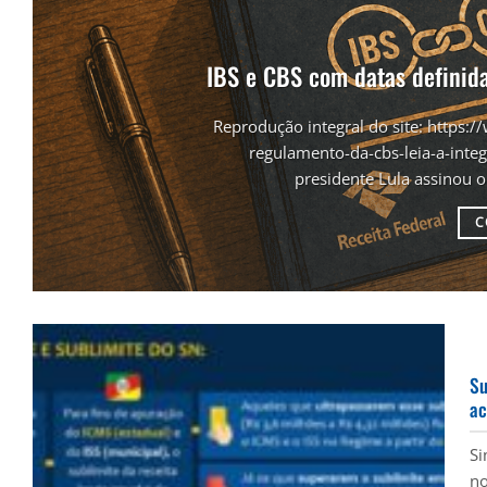
IBS e CBS com datas definida
Reprodução integral do site: https:/
regulamento-da-cbs-leia-a-in
presidente Lula assinou o
C
Su
ac
Si
no