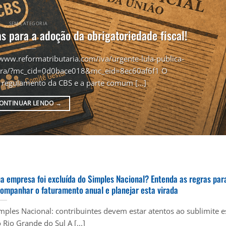
SEM CATEGORIA
s para a adoção da obrigatoriedade fiscal!
/www.reformatributaria.com/iva/urgente-lula-publica-
tegra/?mc_cid=0d0bace018&mc_eid=8ec60af6f1 O
 regulamento da CBS e a parte comum [...]
ONTINUAR LENDO
→
a empresa foi excluída do Simples Nacional? Entenda as regras par
ompanhar o faturamento anual e planejar esta virada
mples Nacional: contribuintes devem estar atentos ao sublimite e
 Rio Grande do Sul A [...]