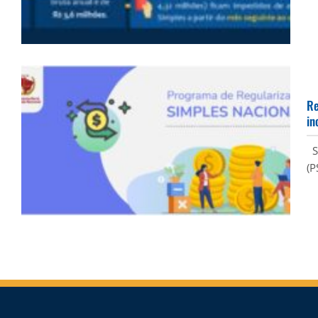
Re
in
Se
(P