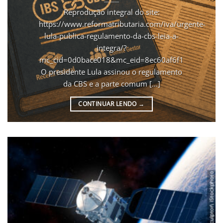
Reprodução integral do site:
https://www.reformatributaria.com/iva/urgente-
lula-publica-regulamento-da-cbs-leia-a-
integra/?
mc_cid=0d0bace018&mc_eid=8ec60af6f1
O presidente Lula assinou o regulamento
da CBS e a parte comum [...]
CONTINUAR LENDO
→