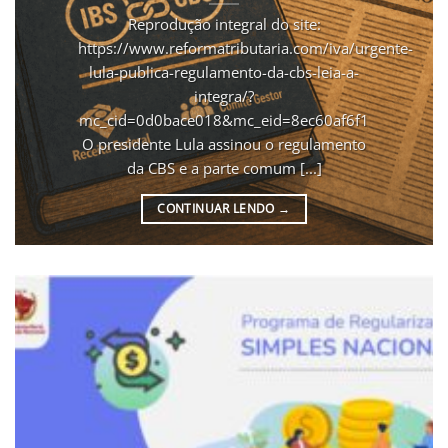
Reprodução integral do site:
https://www.reformatributaria.com/iva/urgente-
lula-publica-regulamento-da-cbs-leia-a-
integra/?
mc_cid=0d0bace018&mc_eid=8ec60af6f1
O presidente Lula assinou o regulamento
da CBS e a parte comum [...]
CONTINUAR LENDO
→