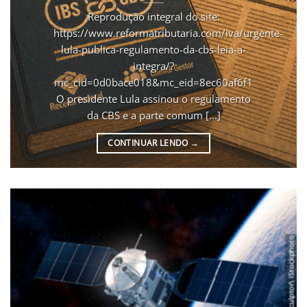
Reprodução integral do site:
https://www.reformatributaria.com/iva/urgente-
lula-publica-regulamento-da-cbs-leia-a-
integra/?
mc_cid=0d0bace018&mc_eid=8ec60af6f1
O presidente Lula assinou o regulamento
da CBS e a parte comum [...]
CONTINUAR LENDO
→