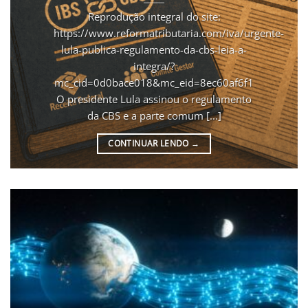
Reprodução integral do site:
https://www.reformatributaria.com/iva/urgente-
lula-publica-regulamento-da-cbs-leia-a-
integra/?
mc_cid=0d0bace018&mc_eid=8ec60af6f1
O presidente Lula assinou o regulamento
da CBS e a parte comum [...]
CONTINUAR LENDO
→