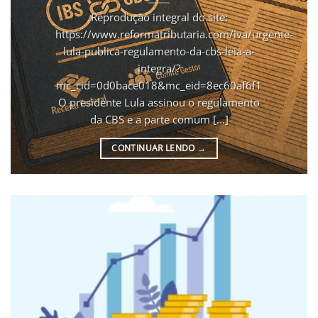
Reprodução integral do site:
https://www.reformatributaria.com/iva/urgente-
lula-publica-regulamento-da-cbs-leia-a-
integra/?
mc_cid=0d0bace018&mc_eid=8ec60af6f1
O presidente Lula assinou o regulamento
da CBS e a parte comum [...]
CONTINUAR LENDO
→