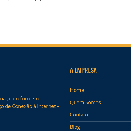
A EMPRESA
Home
onal, com foco em
Quem Somos
o de Conexão à Internet –
Contato
Blog