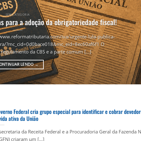
SEM CATEGORIA
s para a adoção da obrigatoriedade fiscal!
/www.reformatributaria.com/iva/urgente-lula-publica-
tegra/?mc_cid=0d0bace018&mc_eid=8ec60af6f1 O
 regulamento da CBS e a parte comum [...]
ONTINUAR LENDO
→
verno Federal cria grupo especial para identificar e cobrar devedo
vida ativa da União
secretaria da Receita Federal e a Procuradoria Geral da Fazenda 
GFN) criaram um [...]