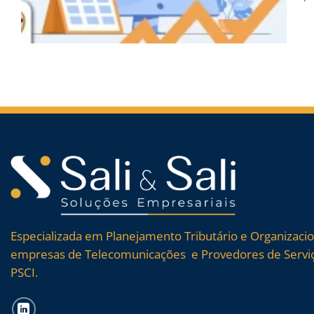
Especializada em Planejamento Tributário e Organizaci
empresas de Telecomunicações e Provedores de Serviç
PSCI.