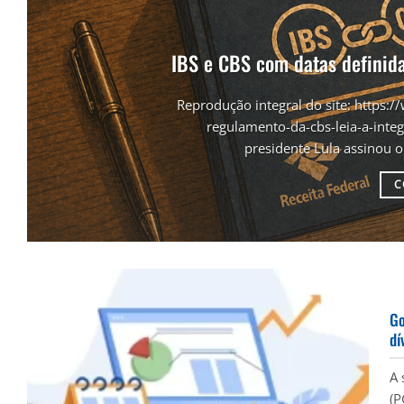
IBS e CBS com datas definida
Reprodução integral do site: https:/
regulamento-da-cbs-leia-a-in
presidente Lula assinou o
C
Go
dí
A 
(P