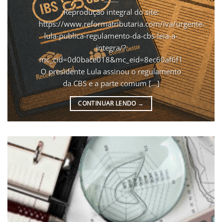
Reprodução integral do site:
https://www.reformatributaria.com/iva/urgente-
lula-publica-regulamento-da-cbs-leia-a-
integra/?
mc_cid=0d0bace018&mc_eid=8ec60af6f1
O presidente Lula assinou o regulamento
da CBS e a parte comum [...]
CONTINUAR LENDO
→