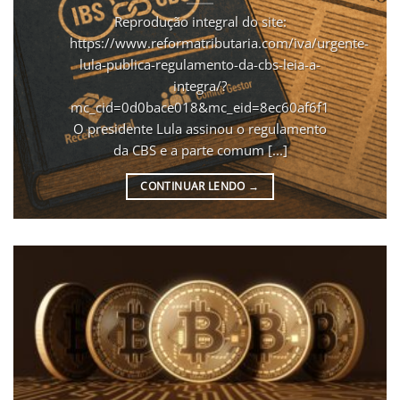
Reprodução integral do site:
https://www.reformatributaria.com/iva/urgente-
lula-publica-regulamento-da-cbs-leia-a-
integra/?
mc_cid=0d0bace018&mc_eid=8ec60af6f1
O presidente Lula assinou o regulamento
da CBS e a parte comum [...]
CONTINUAR LENDO
→