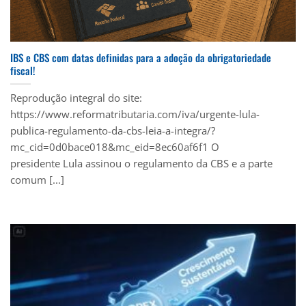
IBS e CBS com datas definidas para a adoção da obrigatoriedade
fiscal!
Reprodução integral do site:
https://www.reformatributaria.com/iva/urgente-lula-
publica-regulamento-da-cbs-leia-a-integra/?
mc_cid=0d0bace018&mc_eid=8ec60af6f1 O
presidente Lula assinou o regulamento da CBS e a parte
comum [...]