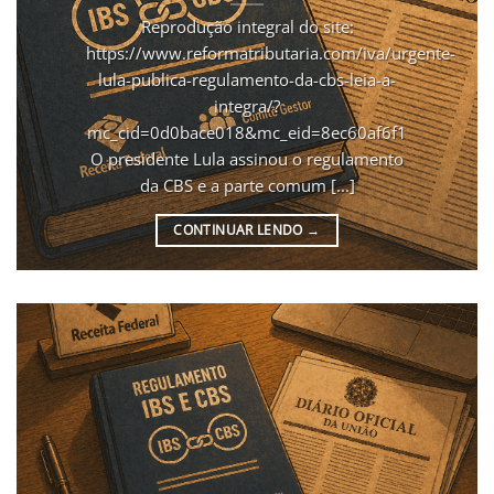
Reprodução integral do site:
https://www.reformatributaria.com/iva/urgente-
lula-publica-regulamento-da-cbs-leia-a-
integra/?
mc_cid=0d0bace018&mc_eid=8ec60af6f1
O presidente Lula assinou o regulamento
da CBS e a parte comum [...]
CONTINUAR LENDO
→