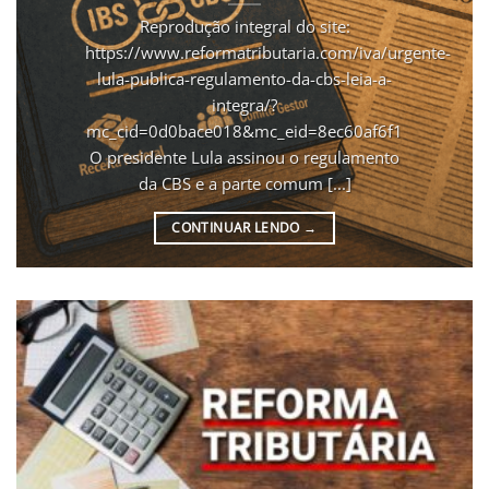
Reprodução integral do site:
https://www.reformatributaria.com/iva/urgente-
lula-publica-regulamento-da-cbs-leia-a-
integra/?
mc_cid=0d0bace018&mc_eid=8ec60af6f1
O presidente Lula assinou o regulamento
da CBS e a parte comum [...]
CONTINUAR LENDO
→