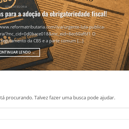
SEM CATEGORIA
s para a adoção da obrigatoriedade fiscal!
/www.reformatributaria.com/iva/urgente-lula-publica-
tegra/?mc_cid=0d0bace018&mc_eid=8ec60af6f1 O
 regulamento da CBS e a parte comum [...]
ONTINUAR LENDO
→
á procurando. Talvez fazer uma busca pode ajudar.