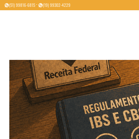
Skip
-
(51) 99816-6815
(19) 99302-4229
to
content