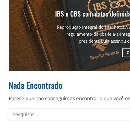
IBS e CBS com datas definida
Reprodução integral do site: https:/
regulamento-da-cbs-leia-a-in
presidente Lula assinou o
C
Nada Encontrado
Parece que não conseguimos encontrar o que você est